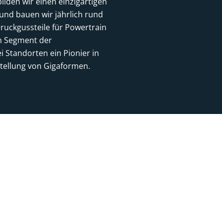
ilden wir einen einzigartigen
und bauen wir jährlich rund
ruckgussteile für Powertrain
n Segment der
i Standorten ein Pionier in
tellung von Gigaformen.