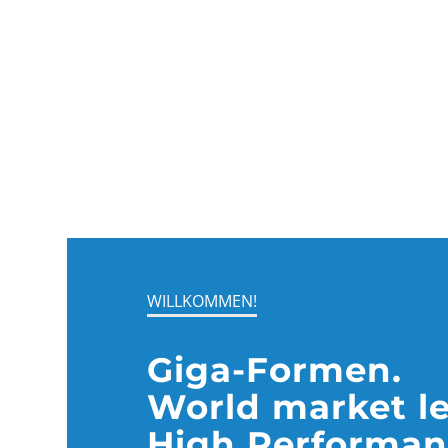
WILLKOMMEN!
Giga-Formen.
World market le
High Performan