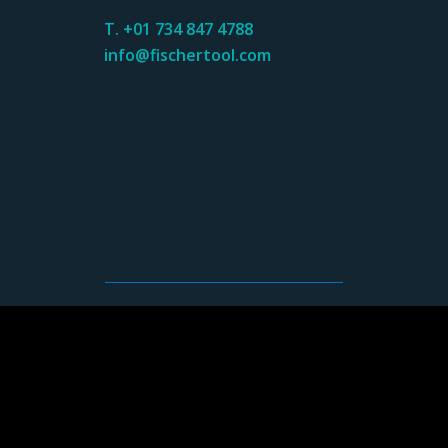
T. +01 734 847 4788
info@fischertool.com
SCHAUFLER TOOLING
(Jiaxing) Co.,Ltd
No.99 Hengfeng Road, Haiyan County,
CN-314399 Zhejiang
T. +86 137 64637572