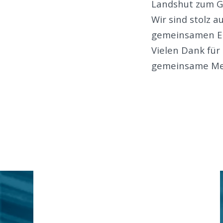
Landshut zum Ge
Wir sind stolz 
gemeinsamen Ent
Vielen Dank für
Schaufler Tooling beim Aalener
gemeinsame Meil
Gießerei Kolloquium 2026
In der Fachzeitschrift Giesserei wurde über
das Aalener Gießerei…