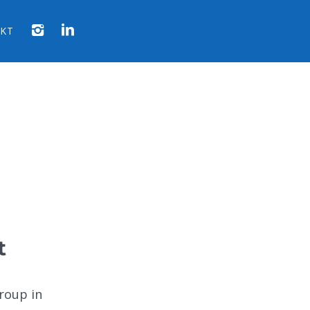
KT
t
roup in