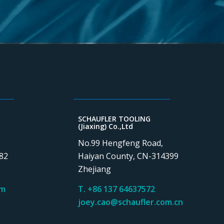
SCHAUFLER TOOLING
(Jiaxing) Co.,Ltd
No.99 Hengfeng Road,
82
Haiyan County, CN-314399
Zhejiang
om
T. +86 137 64637572
joey.cao@schaufler.com.cn