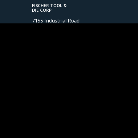
FISCHER TOOL &
DIE CORP
7155 Industrial Road
Temperance, MI 48182
T. +01 734 847 4788
info@fischertool.com
SCHAUFLER TOOLING
(Jiaxing) Co.,Ltd